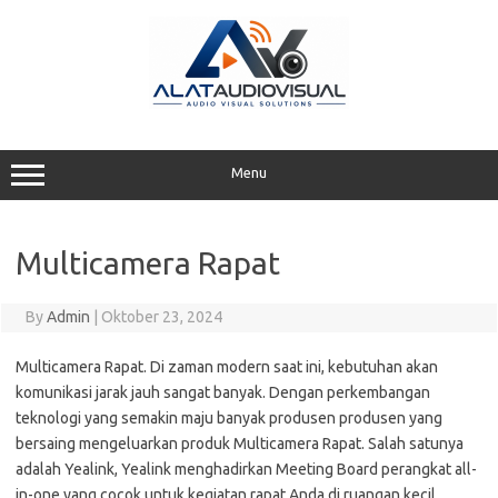
Skip
to
content
Menu
Multicamera Rapat
By
Admin
|
Oktober 23, 2024
Multicamera Rapat. Di zaman modern saat ini, kebutuhan akan
komunikasi jarak jauh sangat banyak. Dengan perkembangan
teknologi yang semakin maju banyak produsen produsen yang
bersaing mengeluarkan produk Multicamera Rapat. Salah satunya
adalah Yealink, Yealink menghadirkan Meeting Board perangkat all-
in-one yang cocok untuk kegiatan rapat Anda di ruangan kecil