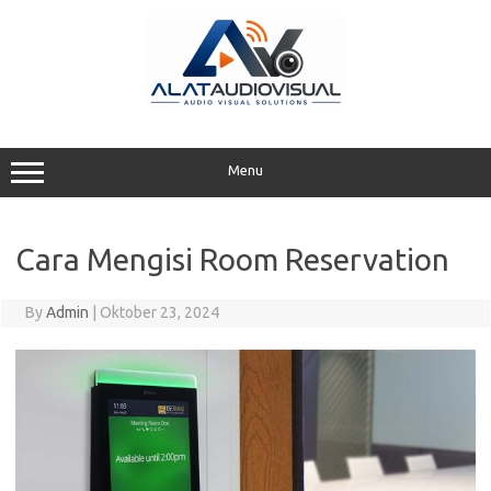
Skip
to
content
Menu
Cara Mengisi Room Reservation
By
Admin
|
Oktober 23, 2024