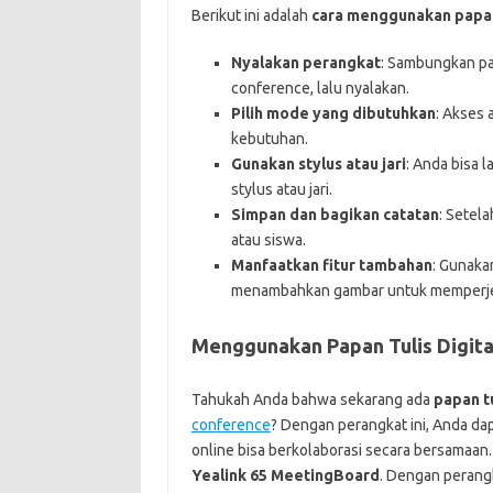
Berikut ini adalah
cara menggunakan papan 
Nyalakan perangkat
: Sambungkan pap
conference, lalu nyalakan.
Pilih mode yang dibutuhkan
: Akses 
kebutuhan.
Gunakan stylus atau jari
: Anda bisa
stylus atau jari.
Simpan dan bagikan catatan
: Setel
atau siswa.
Manfaatkan fitur tambahan
: Gunaka
menambahkan gambar untuk memperjel
Menggunakan Papan Tulis Digita
Tahukah Anda bahwa sekarang ada
papan tu
conference
? Dengan perangkat ini, Anda dap
online bisa berkolaborasi secara bersamaan.
Yealink 65 MeetingBoard
. Dengan perangk