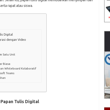
ah. Selain itu, papan tulis digital memudahkan menyimpan dan
rta rapat atau siswa.
s Digital
grasi dengan Video
m Satu Unit
ar Biasa
an Whiteboard Kolaboratif
soft Teams
ahan
apan Tulis Digital