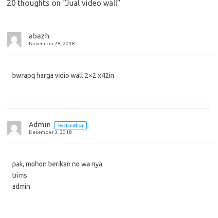
20 thoughts on “
Jual video wall
”
abazh
November 28, 2018
bwrapq harga vidio wall 2×2 x42in
Admin
Post author
Desember 3, 2018
pak, mohon berikan no wa nya.
trims
admin