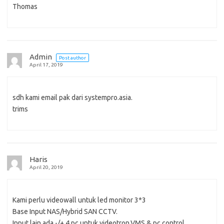
Thomas
Admin
Post author
April 17, 2019
sdh kami email pak dari systempro.asia.
trims
Haris
April 20, 2019
Kami perlu videowall untuk led monitor 3*3
Base Input NAS/Hybrid SAN CCTV.
Input lain ada -/+ 4 pc untuk videotron,VMS & pc control.