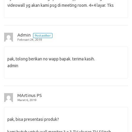
videowall yg akan kami psg di meeting room. 4×4 layar. Tks
Admin
Post author
Februari 24, 2019
pak, tolong berikan no wapp bapak. terima kasih.
admin
MArtinus PS
Maret 6, 2019
pak, bisa presentasi produk?