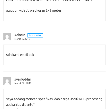
kami butuh untuk wall monitor 3 x 3 TV ukuran TV 55inch
ataupun videotron ukuran 2×3 meter
Admin
Post author
Maret 9, 2019
sdh kami email pak
syaifuddin
Maret 22, 2019
saya sedang mencari spesfikasi dan harga untuk RGB processor,
apakah bs dibantu?