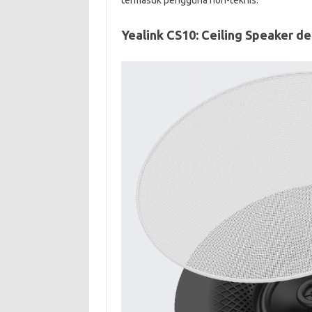
termasuk pengguna non-teknis.
Yealink CS10: Ceiling Speaker d