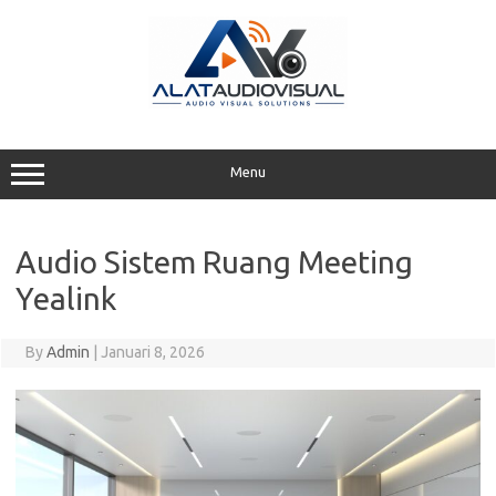
Skip
to
content
Menu
Audio Sistem Ruang Meeting
Yealink
By
Admin
|
Januari 8, 2026