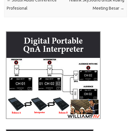
←
Solusi Audio Conference
Yealink SkySound untuk Ruang
Profesional
Meeting Besar
→