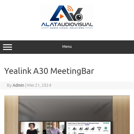
Skip
to
content
Menu
Yealink A30 MeetingBar
By
Admin
|
Mei 21, 2024