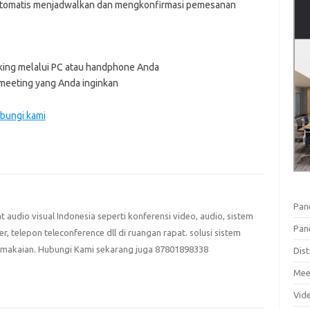
 otomatis menjadwalkan dan mengkonfirmasi pemesanan
king melalui PC atau handphone Anda
g meeting yang Anda inginkan
ubungi kami
Pan
at audio visual Indonesia seperti konferensi video, audio, sistem
Pan
eter, telepon teleconference dll di ruangan rapat. solusi sistem
emakaian. Hubungi Kami sekarang juga 87801898338
Dist
Mee
Vid