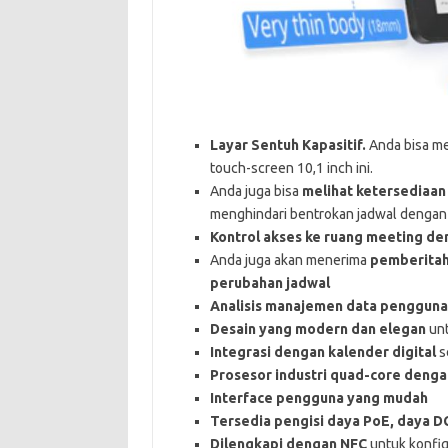
Layar Sentuh Kapasitif.
Anda bisa m
touch-screen 10,1 inch ini.
Anda juga bisa
melihat ketersediaan
menghindari bentrokan jadwal dengan 
Kontrol akses ke ruang meeting de
Anda juga akan menerima
pemberitah
perubahan jadwal
Analisis manajemen data pengguna
Desain yang modern dan elegan
un
Integrasi dengan kalender digital
s
Prosesor industri quad-core deng
Interface pengguna yang mudah
Tersedia pengisi daya PoE, daya DC
Dilengkapi dengan NFC
untuk konfig