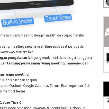
emesan ruang meeting dengan mudah dan cepat melalui
 ruang meeting secara real-time
pada saat itu juga dan
karyawan atau tim lain
ngan pengaturan izin
yang mudah untuk berbagai pengguna
uan tentang pemesanan ruang meeting,
reminder,
dan
an ruang meeting
tuk jenis ruangan apapun
eperti Outlook, Google Calendar, Teams, Exchange, dan iCal.
an memori besar
, atau Tipe C
urasi node Milesight LoRaWAN®, identifikasi ID, check-in