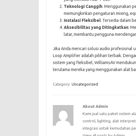
Teknologi Canggih
: Menggunakan pe
memungkinkan pengaturan mixing, equal
Instalasi Fleksibel
: Tersedia dalam b
Aksesibilitas yang Ditingkatkan
: M
latar, membantu pengguna mendengar 
Jika Anda mencari solusi audio profesional u
Loop Amplifier adalah pilihan terbaik. Dengan
sistem yang fleksibel, WilliamsAV mendukung
terutama mereka yang menggunakan alat ba
Category:
Uncategorized
About Admin
Kami jual satu paket sistem al
control, lighting, alat interpr
integrasi untuk kemudahan p
View all posts by Admin
→