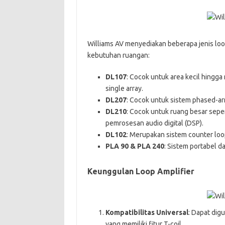
Williams AV menyediakan beberapa jenis lo
kebutuhan ruangan:
DL107
: Cocok untuk area kecil hingg
single array.
DL207
: Cocok untuk sistem phased-arr
DL210
: Cocok untuk ruang besar seper
pemrosesan audio digital (DSP).
DL102
: Merupakan sistem counter loop
PLA 90 & PLA 240
: Sistem portabel 
Keunggulan Loop Amplifier
Kompatibilitas Universal
: Dapat dig
yang memiliki fitur T-coil.