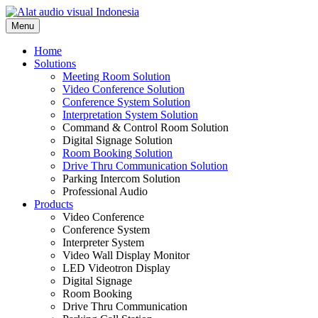
Skip
to
Menu
content
Home
Solutions
Meeting Room Solution
Video Conference Solution
Conference System Solution
Interpretation System Solution
Command & Control Room Solution
Digital Signage Solution
Room Booking Solution
Drive Thru Communication Solution
Parking Intercom Solution
Professional Audio
Products
Video Conference
Conference System
Interpreter System
Video Wall Display Monitor
LED Videotron Display
Digital Signage
Room Booking
Drive Thru Communication