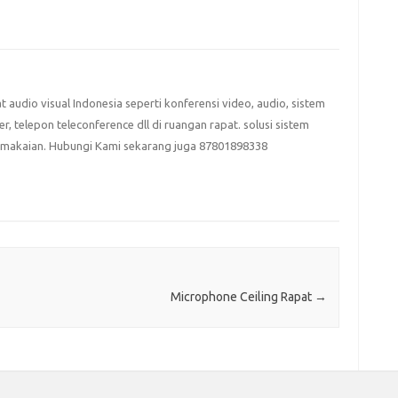
at audio visual Indonesia seperti konferensi video, audio, sistem
eter, telepon teleconference dll di ruangan rapat. solusi sistem
emakaian. Hubungi Kami sekarang juga 87801898338
Microphone Ceiling Rapat
→