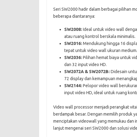
Seri SW2000 hadir dalam berbagai pilihan m
beberapa diantaranya:
SW2008:
Ideal untuk video wall denga
atau ruang kontrol berskala minimalis.
SW2016:
Mendukung hingga 16 displa
tepat untuk video wall ukuran medium
SW2036:
Pilihan hemat biaya untuk v
dan 32 input video HD.
SW2072A & SW2072B:
Didesain untu
72 display dan kemampuan menangkap 
SW2144:
Pelopor video wall berukura
input video HD, ideal untuk ruang kontr
Video wall processor menjadi perangkat vita
berdampak besar. Dengan memilih produk yan
menciptakan videowall yang memukau dan in
lanjut mengenai seri SW2000 dan solusi vid