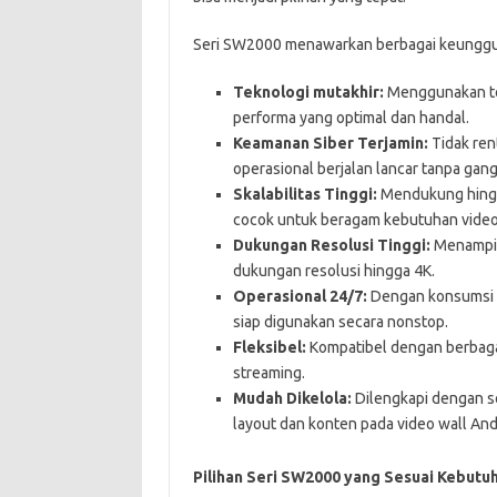
Seri SW2000 menawarkan berbagai keunggul
Teknologi mutakhir:
Menggunakan te
performa yang optimal dan handal.
Keamanan Siber Terjamin:
Tidak ren
operasional berjalan lancar tanpa gan
Skalabilitas Tinggi:
Mendukung hingga
cocok untuk beragam kebutuhan video
Dukungan Resolusi Tinggi:
Menampilk
dukungan resolusi hingga 4K.
Operasional 24/7:
Dengan konsumsi d
siap digunakan secara nonstop.
Fleksibel:
Kompatibel dengan berbagai 
streaming.
Mudah Dikelola:
Dilengkapi dengan so
layout dan konten pada video wall And
Pilihan Seri SW2000 yang Sesuai Kebutu