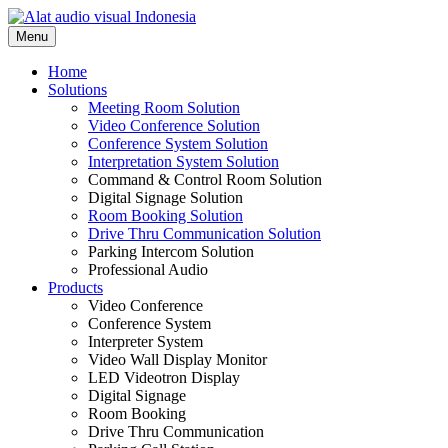
Skip
to
Menu
content
Home
Solutions
Meeting Room Solution
Video Conference Solution
Conference System Solution
Interpretation System Solution
Command & Control Room Solution
Digital Signage Solution
Room Booking Solution
Drive Thru Communication Solution
Parking Intercom Solution
Professional Audio
Products
Video Conference
Conference System
Interpreter System
Video Wall Display Monitor
LED Videotron Display
Digital Signage
Room Booking
Drive Thru Communication