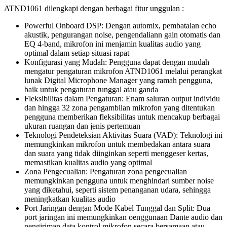
ATND1061 dilengkapi dengan berbagai fitur unggulan :
Powerful Onboard DSP: Dengan automix, pembatalan echo
akustik, pengurangan noise, pengendaliann gain otomatis dan
EQ 4-band, mikrofon ini menjamin kualitas audio yang
optimal dalam setiap situasi rapat
Konfigurasi yang Mudah: Pengguna dapat dengan mudah
mengatur pengaturan mikrofon ATND1061 melalui perangkat
lunak Digital Microphone Manager yang ramah pengguna,
baik untuk pengaturan tunggal atau ganda
Fleksibilitas dalam Pengaturan: Enam saluran output individu
dan hingga 32 zona pengambilan mikrofon yang ditentukan
pengguna memberikan fleksibilitas untuk mencakup berbagai
ukuran ruangan dan jenis pertemuan
Teknologi Pendeteksian Aktivitas Suara (VAD): Teknologi ini
memungkinkan mikrofon untuk membedakan antara suara
dan suara yang tidak diinginkan seperti menggeser kertas,
memastikan kualitas audio yang optimal
Zona Pengecualian: Pengaturan zona pengecualian
memungkinkan pengguna untuk menghindari sumber noise
yang diketahui, seperti sistem penanganan udara, sehingga
meningkatkan kualitas audio
Port Jaringan dengan Mode Kabel Tunggal dan Split: Dua
port jaringan ini memungkinkan oenggunaan Dante audio dan
pengiriman data kontrol mikrofon secara bersamaan atau