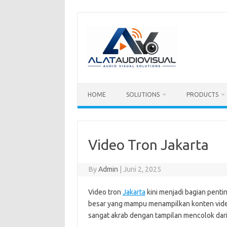
Skip
to
content
HOME
SOLUTIONS
PRODUCTS
Video Tron Jakarta
By
Admin
|
Juni 2, 2025
Video tron
Jakarta
kini menjadi bagian pentin
besar yang mampu menampilkan konten video 
sangat akrab dengan tampilan mencolok dari v