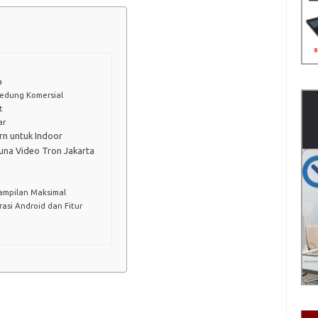
a
Gedung Komersial
t
ar
rn untuk Indoor
una Video Tron Jakarta
Tampilan Maksimal
asi Android dan Fitur