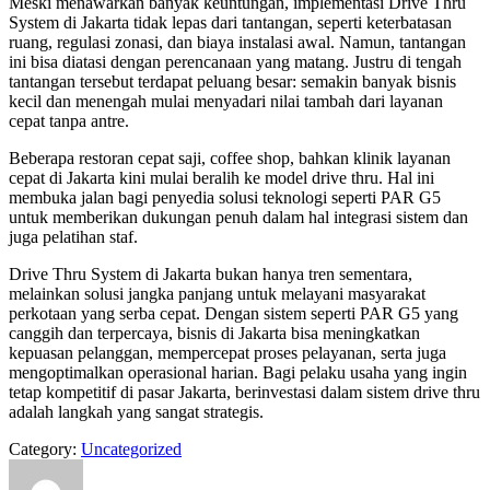
Meski menawarkan banyak keuntungan, implementasi Drive Thru
System di Jakarta tidak lepas dari tantangan, seperti keterbatasan
ruang, regulasi zonasi, dan biaya instalasi awal. Namun, tantangan
ini bisa diatasi dengan perencanaan yang matang. Justru di tengah
tantangan tersebut terdapat peluang besar: semakin banyak bisnis
kecil dan menengah mulai menyadari nilai tambah dari layanan
cepat tanpa antre.
Beberapa restoran cepat saji, coffee shop, bahkan klinik layanan
cepat di Jakarta kini mulai beralih ke model drive thru. Hal ini
membuka jalan bagi penyedia solusi teknologi seperti PAR G5
untuk memberikan dukungan penuh dalam hal integrasi sistem dan
juga pelatihan staf.
Drive Thru System di Jakarta bukan hanya tren sementara,
melainkan solusi jangka panjang untuk melayani masyarakat
perkotaan yang serba cepat. Dengan sistem seperti PAR G5 yang
canggih dan terpercaya, bisnis di Jakarta bisa meningkatkan
kepuasan pelanggan, mempercepat proses pelayanan, serta juga
mengoptimalkan operasional harian. Bagi pelaku usaha yang ingin
tetap kompetitif di pasar Jakarta, berinvestasi dalam sistem drive thru
adalah langkah yang sangat strategis.
Category:
Uncategorized