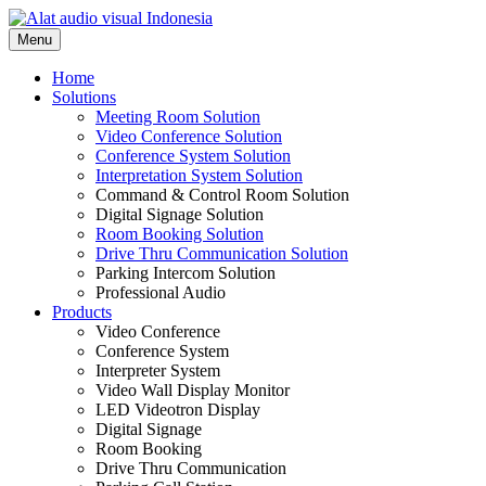
Skip
to
Menu
content
Home
Solutions
Meeting Room Solution
Video Conference Solution
Conference System Solution
Interpretation System Solution
Command & Control Room Solution
Digital Signage Solution
Room Booking Solution
Drive Thru Communication Solution
Parking Intercom Solution
Professional Audio
Products
Video Conference
Conference System
Interpreter System
Video Wall Display Monitor
LED Videotron Display
Digital Signage
Room Booking
Drive Thru Communication