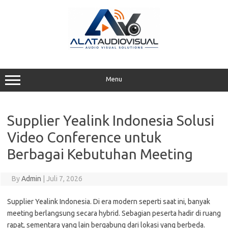
Skip
to
content
Menu
Supplier Yealink Indonesia Solusi
Video Conference untuk
Berbagai Kebutuhan Meeting
By
Admin
|
Juli 7, 2026
Supplier Yealink Indonesia. Di era modern seperti saat ini, banyak
meeting berlangsung secara hybrid. Sebagian peserta hadir di ruang
rapat, sementara yang lain bergabung dari lokasi yang berbeda.