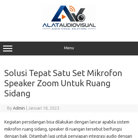
Skip
to
content
Menu
Solusi Tepat Satu Set Mikrofon
Speaker Zoom Untuk Ruang
Sidang
By
Admin
|
Januari 18, 2023
Kegiatan persidangan bisa dilakukan dengan lancar apabila sistem
mikrofon ruang sidang, speaker di ruangan tersebut berfungsi
dengan baik. Ditambah lagi untuk penyiapan integrasi audio dengan