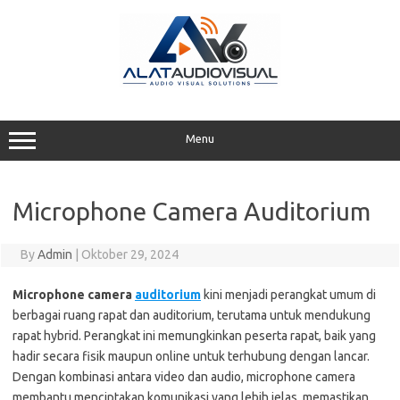
Skip
to
content
Menu
Microphone Camera Auditorium
By
Admin
|
Oktober 29, 2024
Microphone camera
auditorium
kini menjadi perangkat umum di
berbagai ruang rapat dan auditorium, terutama untuk mendukung
rapat hybrid. Perangkat ini memungkinkan peserta rapat, baik yang
hadir secara fisik maupun online untuk terhubung dengan lancar.
Dengan kombinasi antara video dan audio, microphone camera
membantu menciptakan komunikasi yang lebih jelas, memastikan