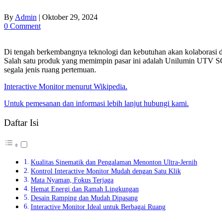
By
Admin
|
Oktober 29, 2024
0 Comment
Di tengah berkembangnya teknologi dan kebutuhan akan kolaborasi digi
Salah satu produk yang memimpin pasar ini adalah Unilumin UTV SC S
segala jenis ruang pertemuan.
Interactive Monitor menurut Wikipedia.
Untuk pemesanan dan informasi lebih lanjut hubungi kami.
Daftar Isi
Kualitas Sinematik dan Pengalaman Menonton Ultra-Jernih
Kontrol Interactive Monitor Mudah dengan Satu Klik
Mata Nyaman, Fokus Terjaga
Hemat Energi dan Ramah Lingkungan
Desain Ramping dan Mudah Dipasang
Interactive Monitor Ideal untuk Berbagai Ruang