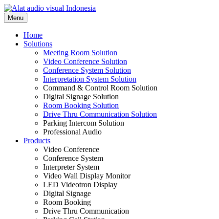
Skip
to
Menu
content
Home
Solutions
Meeting Room Solution
Video Conference Solution
Conference System Solution
Interpretation System Solution
Command & Control Room Solution
Digital Signage Solution
Room Booking Solution
Drive Thru Communication Solution
Parking Intercom Solution
Professional Audio
Products
Video Conference
Conference System
Interpreter System
Video Wall Display Monitor
LED Videotron Display
Digital Signage
Room Booking
Drive Thru Communication