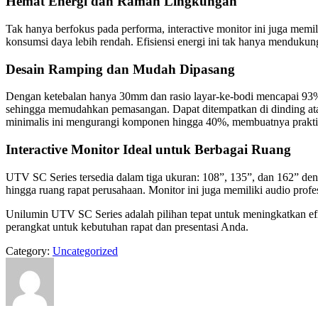
Hemat Energi dan Ramah Lingkungan
Tak hanya berfokus pada performa, interactive monitor ini juga mem
konsumsi daya lebih rendah. Efisiensi energi ini tak hanya mendukun
Desain Ramping dan Mudah Dipasang
Dengan ketebalan hanya 30mm dan rasio layar-ke-bodi mencapai 93%, 
sehingga memudahkan pemasangan. Dapat ditempatkan di dinding ata
minimalis ini mengurangi komponen hingga 40%, membuatnya praktis 
Interactive Monitor Ideal untuk Berbagai Ruang
UTV SC Series tersedia dalam tiga ukuran: 108”, 135”, dan 162” de
hingga ruang rapat perusahaan. Monitor ini juga memiliki audio profe
Unilumin UTV SC Series adalah pilihan tepat untuk meningkatkan efis
perangkat untuk kebutuhan rapat dan presentasi Anda.
Category:
Uncategorized