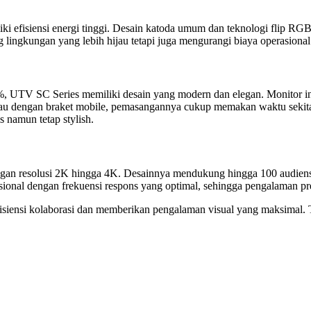
iliki efisiensi energi tinggi. Desain katoda umum dan teknologi fli
g lingkungan yang lebih hijau tetapi juga mengurangi biaya operasional
UTV SC Series memiliki desain yang modern dan elegan. Monitor ini t
u dengan braket mobile, pemasangannya cukup memakan waktu sekitar
namun tetap stylish.
ngan resolusi 2K hingga 4K. Desainnya mendukung hingga 100 audiens,
sional dengan frekuensi respons yang optimal, sehingga pengalaman pres
iensi kolaborasi dan memberikan pengalaman visual yang maksimal. Tem