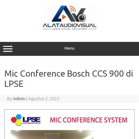
Skip
to
content
Menu
Mic Conference Bosch CCS 900 di
LPSE
By
Admin
|
Agustus 2, 2023