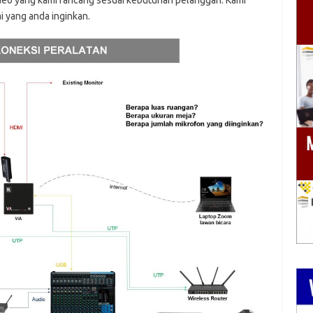
ideo yang kami rancang sesuai kebutuhan pelanggan. Kami
 yang anda inginkan.