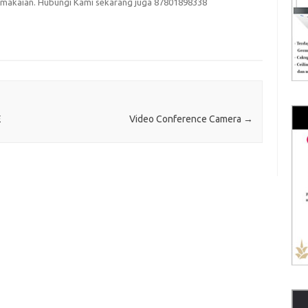
emakaian. Hubungi Kami sekarang juga 87801898338
E
Video Conference Camera
→