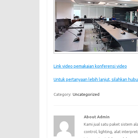
Link video pemakaian konferensi video
Untuk pertanyaan lebih lanjut, silahkan hubu
Category:
Uncategorized
About Admin
Kami jual satu paket sistem al
control, lighting, alat interpr