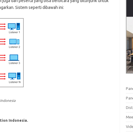
 juga dari peserta yang bisa berbicara yang ditunjunk untuk
arkan. Sistem seperti dibawah ini:
Pan
Pan
Indonesia
Dist
Mee
tion Indonesia.
Vid