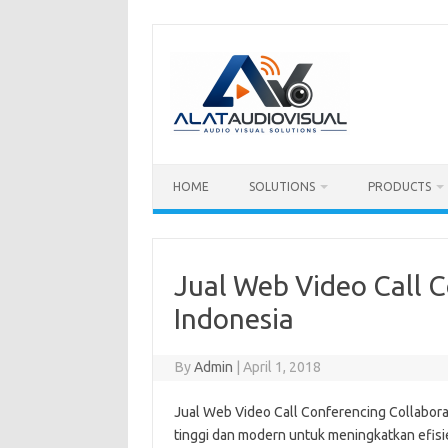
Skip
to
content
HOME
SOLUTIONS
PRODUCTS
Jual Web Video Call 
Indonesia
By
Admin
|
April 1, 2018
Jual Web Video Call Conferencing Collabora
tinggi dan modern untuk meningkatkan efis