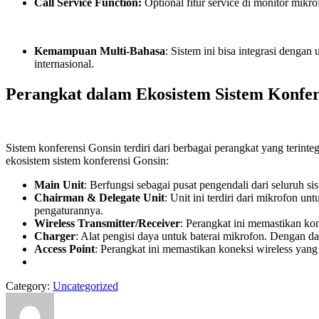
Call Service Function:
Optional fitur service di monitor mikro
Kemampuan Multi-Bahasa
: Sistem ini bisa integrasi denga
internasional.
Perangkat dalam Ekosistem Sistem Konfer
Sistem konferensi Gonsin terdiri dari berbagai perangkat yang teri
ekosistem sistem konferensi Gonsin:
Main Unit
: Berfungsi sebagai pusat pengendali dari seluruh si
Chairman & Delegate Unit
: Unit ini terdiri dari mikrofon u
pengaturannya.
Wireless Transmitter/Receiver
: Perangkat ini memastikan kon
Charger
: Alat pengisi daya untuk baterai mikrofon. Dengan d
Access Point
: Perangkat ini memastikan koneksi wireless yang 
Category:
Uncategorized