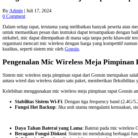
By
Admin
|
Juli 17, 2024
0 Comment
Dalam setiap rapat, terutama yang melibatkan banyak peserta atau me
untuk memastikan pesan dan instruksi dapat tersampaikan dengan baik
nirkabel, mic dapat ditempatkan di mana saja tanpa perlu khawatir t
organisasi mencari mic wireless dengan harga yang kompetitif namun 
kualitas, seperti sistem mic oleh
Gonsin
.
Pengenalan Mic Wireless Meja Pimpinan 
Sistem mic wireless meja pimpinan rapat dari Gonsin merupakan salah
antara wired dan wireless dalam satu paket, memberikan fleksibilitas 
Kelebihan menggunakan mic wireless meja pimpinan rapat Gonsin ant
Stabilitas Sistem Wi-Fi
: Dengan tiga frequency band (2.4G/5.2
Fungsi Hot Backup
: Jika unit utama mengalami kerusakan, sis
Daya Tahan Baterai yang Lama
: Baterai pada mic wireless
Beragam Fungsi Diskusi
: Sistem ini mendukung berbagai fun