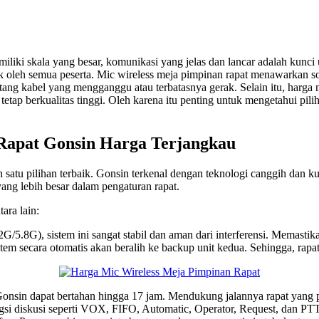
miliki skala yang besar, komunikasi yang jelas dan lancar adalah kun
 oleh semua peserta. Mic wireless meja pimpinan rapat menawarkan sol
entang kabel yang mengganggu atau terbatasnya gerak. Selain itu, harg
tetap berkualitas tinggi. Oleh karena itu penting untuk mengetahui pi
Rapat Gonsin Harga Terjangkau
 satu pilihan terbaik. Gonsin terkenal dengan teknologi canggih dan k
yang lebih besar dalam pengaturan rapat.
ara lain:
G/5.8G), sistem ini sangat stabil dan aman dari interferensi. Memastik
tem secara otomatis akan beralih ke backup unit kedua. Sehingga, rapat
 Gonsin dapat bertahan hingga 17 jam. Mendukung jalannya rapat yang p
gsi diskusi seperti VOX, FIFO, Automatic, Operator, Request, dan PTT