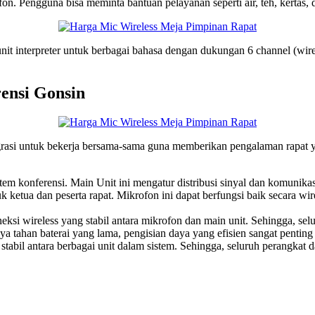
fon. Pengguna bisa meminta bantuan pelayanan seperti air, teh, kertas, d
n unit interpreter untuk berbagai bahasa dengan dukungan 6 channel (wir
ensi Gonsin
ntegrasi untuk bekerja bersama-sama guna memberikan pengalaman rapat 
stem konferensi. Main Unit ini mengatur distribusi sinyal dan komunika
ntuk ketua dan peserta rapat. Mikrofon ini dapat berfungsi baik secara w
eksi wireless yang stabil antara mikrofon dan main unit. Sehingga, se
aya tahan baterai yang lama, pengisian daya yang efisien sangat pentin
stabil antara berbagai unit dalam sistem. Sehingga, seluruh perangkat