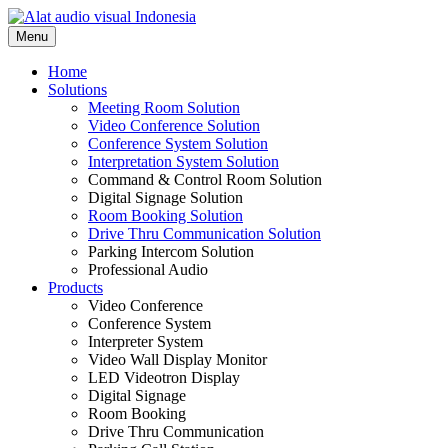
Skip
to
Menu
content
Home
Solutions
Meeting Room Solution
Video Conference Solution
Conference System Solution
Interpretation System Solution
Command & Control Room Solution
Digital Signage Solution
Room Booking Solution
Drive Thru Communication Solution
Parking Intercom Solution
Professional Audio
Products
Video Conference
Conference System
Interpreter System
Video Wall Display Monitor
LED Videotron Display
Digital Signage
Room Booking
Drive Thru Communication