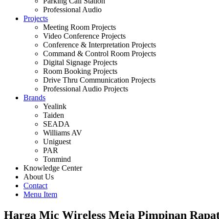
Parking Call Station
Professional Audio
Projects
Meeting Room Projects
Video Conference Projects
Conference & Interpretation Projects
Command & Control Room Projects
Digital Signage Projects
Room Booking Projects
Drive Thru Communication Projects
Professional Audio Projects
Brands
Yealink
Taiden
SEADA
Williams AV
Uniguest
PAR
Tonmind
Knowledge Center
About Us
Contact
Menu Item
Harga Mic Wireless Meja Pimpinan Rapa