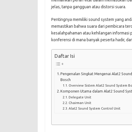
memainkan peran vital dalam memastikan b
jelas, tanpa gangguan atau distorsi suara.
Pentingnya memiliki sound system yang anda
memastikan bahwa suara dari pembicara terd
kesalahpahaman atau kehilangan informasi pe
konferensi di mana banyak peserta hadir, dan
Daftar Isi
Pengenalan Singkat Mengenai Alat2 Soun
Bosch
Overview Sistem Alat2 Sound System B
Komponen Utama dalam Alat2 Sound Sys
Delegate Unit
Chairman Unit
Alat2 Sound System Control Unit