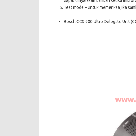
dapat dinyalakan bahkan ketika mikro
Test mode – untuk memeriksa jika sa
Bosch CCS 900 Ultro Delegate Unit (C