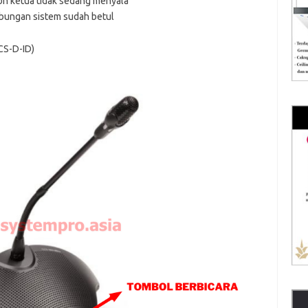
fon ketua tidak sedang menyala
mbungan sistem sudah betul
CS-D-ID)