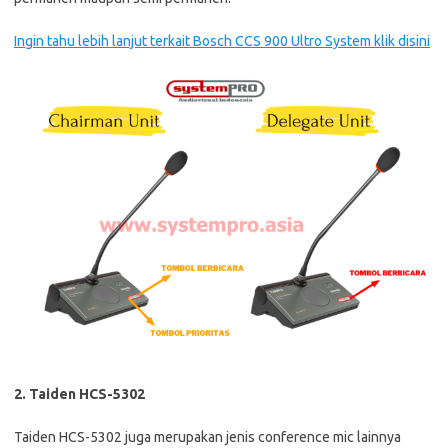
Ingin tahu lebih lanjut terkait Bosch CCS 900 Ultro System klik disini
2. Taiden HCS-5302
Taiden HCS-5302 juga merupakan jenis conference mic lainnya