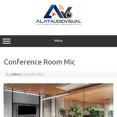
Skip
to
content
Menu
Conference Room Mic
By
Admin
|
Juli 20, 2023