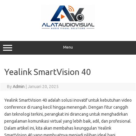
Skip
to
content
Menu
Yealink SmartVision 40
By
Admin
|
Januari 20, 2025
Yealink SmartVision 40 adalah solusi inovatif untuk kebutuhan video
conference di ruang kecil hingga menengah. Dengan fitur canggih
dan teknologi terkini, perangkat ini dirancang untuk menghadirkan
pengalaman komunikasi virtual yang lebih baik, adil, dan profesional.
Dalam artikel ini, kita akan membahas keunggulan Yealink
SmartVision 40 yang membuatnya menjadi pilihan ideal bagi