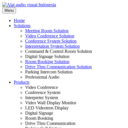
Skip
to
Menu
content
Home
Solutions
Meeting Room Solution
Video Conference Solution
Conference System Solution
Interpretation System Solution
Command & Control Room Solution
Digital Signage Solution
Room Booking Solution
Drive Thru Communication Solution
Parking Intercom Solution
Professional Audio
Products
Video Conference
Conference System
Interpreter System
Video Wall Display Monitor
LED Videotron Display
Digital Signage
Room Booking
Drive Thru Communication