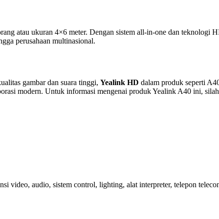
orang atau ukuran 4×6 meter. Dengan sistem all-in-one dan teknologi
hingga perusahaan multinasional.
alitas gambar dan suara tinggi,
Yealink HD
dalam produk seperti A40
aborasi modern. Untuk informasi mengenai produk Yealink A40 ini, sil
si video, audio, sistem control, lighting, alat interpreter, telepon tele