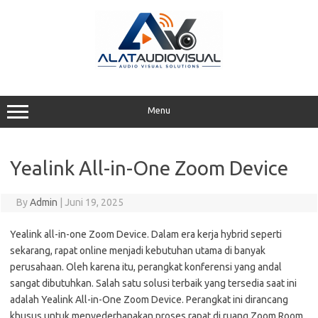
Skip
to
content
Menu
Yealink All-in-One Zoom Device
By
Admin
|
Juni 19, 2025
Yealink all-in-one Zoom Device. Dalam era kerja hybrid seperti
sekarang, rapat online menjadi kebutuhan utama di banyak
perusahaan. Oleh karena itu, perangkat konferensi yang andal
sangat dibutuhkan. Salah satu solusi terbaik yang tersedia saat ini
adalah Yealink All-in-One Zoom Device. Perangkat ini dirancang
khusus untuk menyederhanakan proses rapat di ruang Zoom Room,