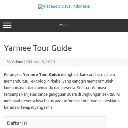
Skip
to
content
Menu
Yarmee Tour Guide
By
Admin
|
Oktober 8, 2024
Perangkat
Yarmee Tour Guide
menghadirkan cara baru dalam
memandu tur. Teknologi nirkabel yang canggih mempermudah
komunikasi antara pemandu dan peserta. Semua informasi
tersampaikan jelas tanpa gangguan suara di lingkungan sekitar. Ini
membuat peserta bisa fokus pada informasi tour leader, meskipun
berada di tempat yang ramai.
Daftar Isi