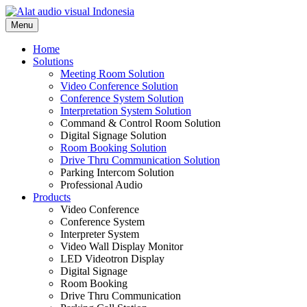
Skip
to
Menu
content
Home
Solutions
Meeting Room Solution
Video Conference Solution
Conference System Solution
Interpretation System Solution
Command & Control Room Solution
Digital Signage Solution
Room Booking Solution
Drive Thru Communication Solution
Parking Intercom Solution
Professional Audio
Products
Video Conference
Conference System
Interpreter System
Video Wall Display Monitor
LED Videotron Display
Digital Signage
Room Booking
Drive Thru Communication