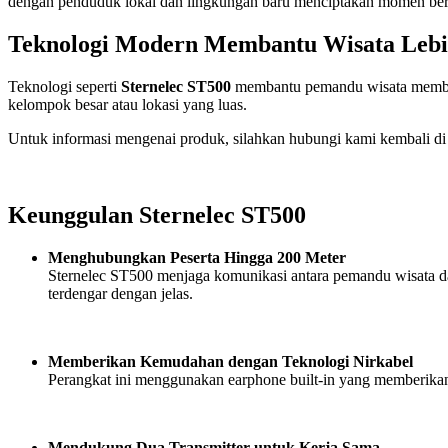
dengan penduduk lokal dan lingkungan baru menciptakan momen berha
Teknologi Modern Membantu Wisata Lebih
Teknologi seperti
Sternelec ST500
membantu pemandu wisata memberik
kelompok besar atau lokasi yang luas.
Untuk informasi mengenai produk, silahkan hubungi kami kembali d
Keunggulan Sternelec ST500
Menghubungkan Peserta Hingga 200 Meter
Sternelec ST500 menjaga komunikasi antara pemandu wisata da
terdengar dengan jelas.
Memberikan Kemudahan dengan Teknologi Nirkabel
Perangkat ini menggunakan earphone built-in yang memberikan
Mendukung Dua Transmitter untuk Kerja Sama