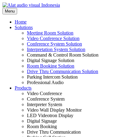
Skip
to
Menu
content
Home
Solutions
Meeting Room Solution
Video Conference Solution
Conference System Solution
Interpretation System Solution
Command & Control Room Solution
Digital Signage Solution
Room Booking Solution
Drive Thru Communication Solution
Parking Intercom Solution
Professional Audio
Products
Video Conference
Conference System
Interpreter System
Video Wall Display Monitor
LED Videotron Display
Digital Signage
Room Booking
Drive Thru Communication