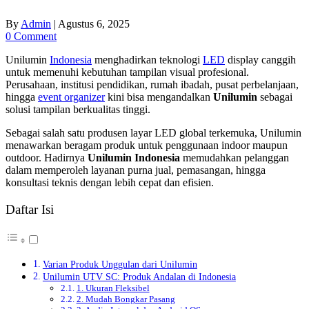
By
Admin
|
Agustus 6, 2025
0 Comment
Unilumin
Indonesia
menghadirkan teknologi
LED
display canggih
untuk memenuhi kebutuhan tampilan visual profesional.
Perusahaan, institusi pendidikan, rumah ibadah, pusat perbelanjaan,
hingga
event organizer
kini bisa mengandalkan
Unilumin
sebagai
solusi tampilan berkualitas tinggi.
Sebagai salah satu produsen layar LED global terkemuka, Unilumin
menawarkan beragam produk untuk penggunaan indoor maupun
outdoor. Hadirnya
Unilumin Indonesia
memudahkan pelanggan
dalam memperoleh layanan purna jual, pemasangan, hingga
konsultasi teknis dengan lebih cepat dan efisien.
Daftar Isi
Varian Produk Unggulan dari Unilumin
Unilumin UTV SC: Produk Andalan di Indonesia
1. Ukuran Fleksibel
2. Mudah Bongkar Pasang