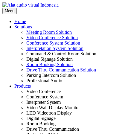
Skip
to
Menu
content
Home
Solutions
Meeting Room Solution
Video Conference Solution
Conference System Solution
Interpretation System Solution
Command & Control Room Solution
Digital Signage Solution
Room Booking Solution
Drive Thru Communication Solution
Parking Intercom Solution
Professional Audio
Products
Video Conference
Conference System
Interpreter System
Video Wall Display Monitor
LED Videotron Display
Digital Signage
Room Booking
Drive Thru Communication