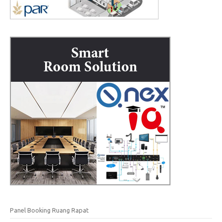
Panel Booking Ruang Rapat