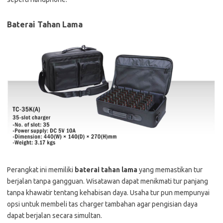
Baterai Tahan Lama
Perangkat ini memiliki
baterai tahan lama
yang memastikan tur
berjalan tanpa gangguan. Wisatawan dapat menikmati tur panjang
tanpa khawatir tentang kehabisan daya. Usaha tur pun mempunyai
opsi untuk membeli tas charger tambahan agar pengisian daya
dapat berjalan secara simultan.