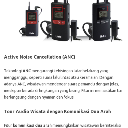
Active Noise Cancellation (ANC)
Teknologi
ANC
mengurangi kebisingan latar belakang yang
mengganggu, seperti suara lalu lintas atau keramaian. Dengan
adanya ANC, wisatawan mendengar suara pemandu dengan jelas,
meskipun berada di lingkungan yang bising. Fitur ini memastikan tur
berlangsung dengan nyaman dan fokus.
Tour Audio Wisata
dengan
Komunikasi Dua Arah
Fitur
komunikasi dua arah
memungkinkan wisatawan berinteraksi