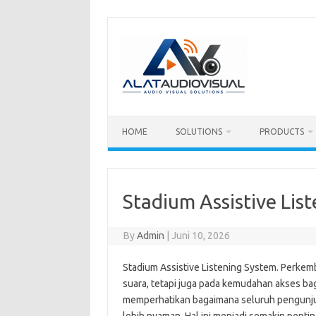
Skip
to
content
HOME
SOLUTIONS
PRODUCTS
Stadium Assistive Lis
By
Admin
|
Juni 10, 2026
Stadium Assistive Listening System. Perkem
suara, tetapi juga pada kemudahan akses bag
memperhatikan bagaimana seluruh pengunju