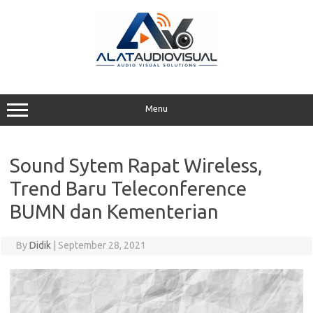
Skip
to
content
Menu
Sound Sytem Rapat Wireless,
Trend Baru Teleconference
BUMN dan Kementerian
By
Didik
|
September 28, 2021