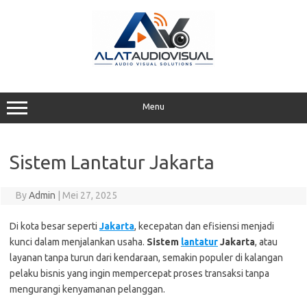
Skip
to
content
Menu
Sistem Lantatur Jakarta
By
Admin
|
Mei 27, 2025
Di kota besar seperti
Jakarta
, kecepatan dan efisiensi menjadi
kunci dalam menjalankan usaha.
Sistem
lantatur
Jakarta
, atau
layanan tanpa turun dari kendaraan, semakin populer di kalangan
pelaku bisnis yang ingin mempercepat proses transaksi tanpa
mengurangi kenyamanan pelanggan.