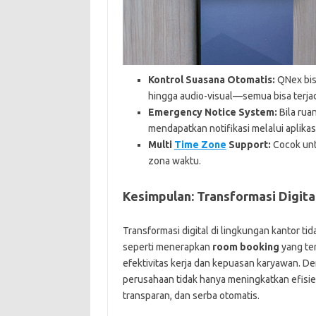
Kontrol Suasana Otomatis:
QNex bis
hingga audio-visual—semua bisa terja
Emergency Notice System:
Bila rua
mendapatkan notifikasi melalui aplikasi
Multi
Time Zone
Support:
Cocok unt
zona waktu.
Kesimpulan: Transformasi Digita
Transformasi digital di lingkungan kantor ti
seperti menerapkan
room booking
yang te
efektivitas kerja dan kepuasan karyawan. 
perusahaan tidak hanya meningkatkan efisie
transparan, dan serba otomatis.