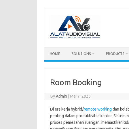
Skip
to
content
HOME
SOLUTIONS
PRODUCTS
Room Booking
By
Admin
|
Mei 7, 2025
Di era kerja hybrid/
remote working
dan kolab
penting dalam produktivitas kantor. Sistem
r
proses pemesanan ruangan, memastikan tida