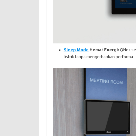
Sleep
Mode
Hemat Energi:
QNex sec
listrik tanpa mengorbankan performa.