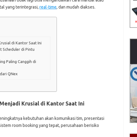
erusahaan tidak lagi bisa mengandalkan cara manual atau
al yang terintegrasi,
real-time
, dan mudah diakses.
sial di Kantor Saat Ini
 Scheduler di Pintu
ng Paling Canggih di
 dari QNex
njadi Krusial di Kantor Saat Ini
eningkatnya kebutuhan akan komunikasi tim, presentasi
 sistem room booking yang tepat, perusahaan berisiko