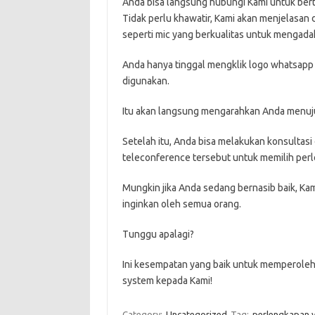
Anda bisa langsung hubungi Kami untuk berta
Tidak perlu khawatir, Kami akan menjelasan
seperti mic yang berkualitas untuk mengadak
Anda hanya tinggal mengklik logo whatsapp 
digunakan.
Itu akan langsung mengarahkan Anda menuju 
Setelah itu, Anda bisa melakukan konsultas
teleconference tersebut untuk memilih per
Mungkin jika Anda sedang bernasib baik, Ka
inginkan oleh semua orang.
Tunggu apalagi?
Ini kesempatan yang baik untuk memperoleh 
system kepada Kami!
Category:
Uncategorized
Tag:
perlengkapan 