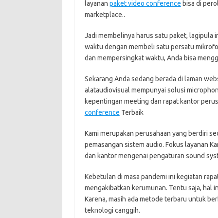
layanan
paket video conference
bisa di pero
marketplace..
Jadi membelinya harus satu paket, lagipula
waktu dengan membeli satu persatu mikrof
dan mempersingkat waktu, Anda bisa menggu
Sekarang Anda sedang berada di laman websit
alataudiovisual mempunyai solusi micropho
kepentingan meeting dan rapat kantor peru
conference
Terbaik
Kami merupakan perusahaan yang berdiri sec
pemasangan sistem audio. Fokus layanan K
dan kantor mengenai pengaturan sound sys
Kebetulan di masa pandemi ini kegiatan rapa
mengakibatkan kerumunan. Tentu saja, hal ini
Karena, masih ada metode terbaru untuk be
teknologi canggih.