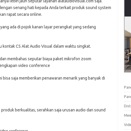
nya lebih jauh seputar layanan alataudiovisual.com saja.
 dengan senang hati kepada Anda terkait produk sound system
an rapat secara online.
yang ada di pojok kanan layar perangkat yang sedang
kontak CS Alat Audio Visual dalam waktu singkat.
i dan membahas seputar biaya paket mikrofon zoom
lengkapan video conference
mi bisa saja memberikan penawaran menarik yang banyak di
Pan
Pan
Dist
produk berkualitas, serahkan saja urusan audio dan sound
Mee
Vid
video conference