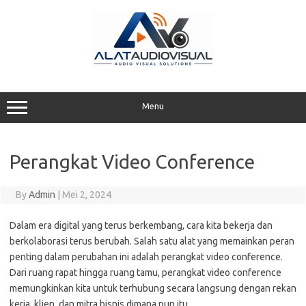
Skip
to
content
Menu
Perangkat Video Conference
By
Admin
|
Mei 2, 2024
Dalam era digital yang terus berkembang, cara kita bekerja dan
berkolaborasi terus berubah. Salah satu alat yang memainkan peran
penting dalam perubahan ini adalah perangkat video conference.
Dari ruang rapat hingga ruang tamu, perangkat video conference
memungkinkan kita untuk terhubung secara langsung dengan rekan
kerja, klien, dan mitra bisnis dimana pun itu.