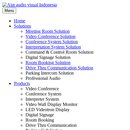
Skip
to
Menu
content
Home
Solutions
Meeting Room Solution
Video Conference Solution
Conference System Solution
Interpretation System Solution
Command & Control Room Solution
Digital Signage Solution
Room Booking Solution
Drive Thru Communication Solution
Parking Intercom Solution
Professional Audio
Products
Video Conference
Conference System
Interpreter System
Video Wall Display Monitor
LED Videotron Display
Digital Signage
Room Booking
Drive Thru Communication