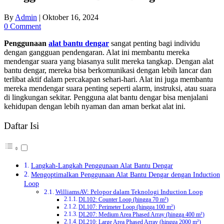
By
Admin
|
Oktober 16, 2024
0 Comment
Penggunaan
alat bantu dengar
sangat penting bagi individu
dengan gangguan pendengaran. Alat ini membantu mereka
mendengar suara yang biasanya sulit mereka tangkap. Dengan alat
bantu dengar, mereka bisa berkomunikasi dengan lebih lancar dan
terlibat aktif dalam percakapan sehari-hari. Alat ini juga membantu
mereka mendengar suara penting seperti alarm, instruksi, atau suara
di lingkungan sekitar. Pengguna alat bantu dengar bisa menjalani
kehidupan dengan lebih nyaman dan aman berkat alat ini.
Daftar Isi
Langkah-Langkah Penggunaan Alat Bantu Dengar
Mengoptimalkan Penggunaan Alat Bantu Dengar dengan Induction
Loop
WilliamsAV: Pelopor dalam Teknologi Induction Loop
DL102: Counter Loop (hingga 70 m²)
DL107: Perimeter Loop (hingga 100 m²)
DL207: Medium Area Phased Array (hingga 400 m²)
DL210: Large Area Phased Array (hingga 2000 m²)