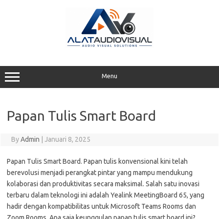
Skip
to
content
Menu
Papan Tulis Smart Board
By
Admin
|
Januari 8, 2025
Papan Tulis Smart Board. Papan tulis konvensional kini telah
berevolusi menjadi perangkat pintar yang mampu mendukung
kolaborasi dan produktivitas secara maksimal. Salah satu inovasi
terbaru dalam teknologi ini adalah Yealink MeetingBoard 65, yang
hadir dengan kompatibilitas untuk Microsoft Teams Rooms dan
Zoom Rooms. Apa saja keunggulan papan tulis smart board ini?