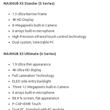
MAXHUB X3 Standar (S Series)
1.3 Ultra Narrow Frame
4K HD Display
8-Megapixels built-in Camera
6 arrays built-in microphone
High Precision infrared touch control technology
Dual system, Selectable PC
MAXHUB X3 Ultimate (U Series)
1.9 Ultra-thin appearance
4K Ultra HD display
Full Lamination Technology
ELED side entry backlight
Three 12-Megapixels built-in Camera
6 arrays built-in microphone
88.9 % screen, flat appearance
P-CAP+EMR Touch
Dual PC, Standard with PC module