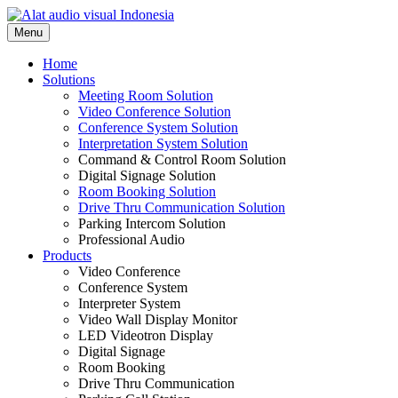
Skip
to
Menu
content
Home
Solutions
Meeting Room Solution
Video Conference Solution
Conference System Solution
Interpretation System Solution
Command & Control Room Solution
Digital Signage Solution
Room Booking Solution
Drive Thru Communication Solution
Parking Intercom Solution
Professional Audio
Products
Video Conference
Conference System
Interpreter System
Video Wall Display Monitor
LED Videotron Display
Digital Signage
Room Booking
Drive Thru Communication