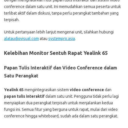
dengan menghadirkan fitur papan tulis interaktif dan sistem video
conference dalam satu unit. Ini memudahkan semua peserta untuk
terlibat aktif dalam diskusi, tanpa perlu perangkat tambahan yang
terpisah.
Untuk pertanyaan lebih lanjut mengenai unit, silahkan hubungi
alataudiovisual.com
atau
systempro.asia
.
Kelebihan Monitor Sentuh Rapat Yealink 65
Papan Tulis Interaktif dan Video Conference dalam
Satu Perangkat
Yealink 65
mengintegrasikan sistem
video conference
dan
papan tulis interaktif
dalam satu unit. Pengguna tidak perlu lagi
menyiapkan dua perangkat terpisah untuk menjalankan kedua
fungsi ini. Semua fitur yang berguna untuk rapat, mulai dari video
conference hingga whiteboard, sudah ada dalam satu perangkat.