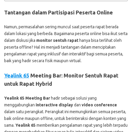
Tantangan dalam Partisipasi Peserta Online
Namun, permasalahan sering muncul saat peserta rapat berada
dalam lokasi yang berbeda. Bagaimana peserta online bisa ikut serta
dalam diskusi jika
monitor sentuh rapat
hanya bisa terlihat oleh
peserta offline? Hal ini menjadi tantangan dalam menciptakan
pengalaman rapat yang inklusif dan interaktif bagi semua peserta,
baik yang hadir secara fisik maupun virtual.
Yealink 65
Meeting Bar: Monitor Sentuh Rapat
untuk Rapat Hybrid
Yealink 65 Meeting Bar
hadir sebagai solusi yang
menggabungkan
interactive display
dan
video conference
dalam satu perangkat. Perangkat ini memungkinkan semua peserta,
baik online maupun offline, untuk berinteraksi dengan konten yang
sama.
Yealink 65
memberikan pengalaman rapat yang lebih terpadu