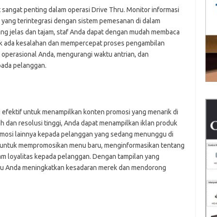
sangat penting dalam operasi Drive Thru. Monitor informasi
 yang terintegrasi dengan sistem pemesanan di dalam
ang jelas dan tajam, staf Anda dapat dengan mudah membaca
k ada kesalahan dan mempercepat proses pengambilan
i operasional Anda, mengurangi waktu antrian, dan
pada pelanggan.
g efektif untuk menampilkan konten promosi yang menarik di
h dan resolusi tinggi, Anda dapat menampilkan iklan produk
omosi lainnya kepada pelanggan yang sedang menunggu di
ik untuk mempromosikan menu baru, menginformasikan tentang
m loyalitas kepada pelanggan. Dengan tampilan yang
ntu Anda meningkatkan kesadaran merek dan mendorong