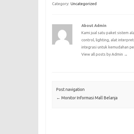
Category:
Uncategorized
About Admin
Kami jual satu paket sistem al
control, lighting, alat interpr
integrasi untuk kemudahan p
View all posts by Admin
→
Post navigation
←
Monitor Informasi Mall Belanja