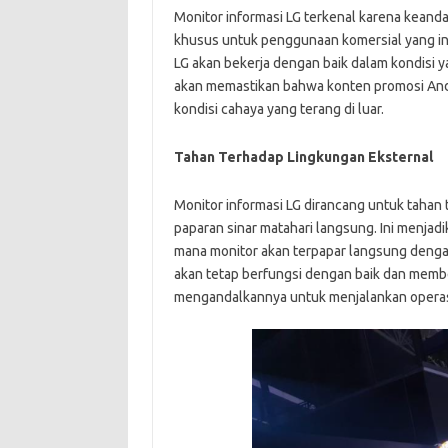
Monitor informasi LG terkenal karena keanda
khusus untuk penggunaan komersial yang int
LG akan bekerja dengan baik dalam kondisi ya
akan memastikan bahwa konten promosi Anda 
kondisi cahaya yang terang di luar.
Tahan Terhadap Lingkungan Eksternal
Monitor informasi LG dirancang untuk tahan 
paparan sinar matahari langsung. Ini menjadi
mana monitor akan terpapar langsung dengan
akan tetap berfungsi dengan baik dan membe
mengandalkannya untuk menjalankan operasi