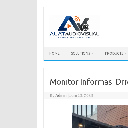
Skip
to
content
HOME
SOLUTIONS
PRODUCTS
Monitor Informasi Dri
By
Admin
|
Juni 23, 2023