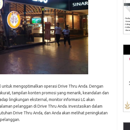
eal untuk mengoptimalkan operasi Drive Thru Anda. Dengan
kurat, tampilan konten promosi yang menarik, keandalan dan
hadap lingkungan eksternal, monitor informasi LG akan
laman pelanggan di Drive Thru Anda. Investasikan dalam
utuhan Drive Thru Anda, dan Anda akan melihat peningkatan
 pelanggan.