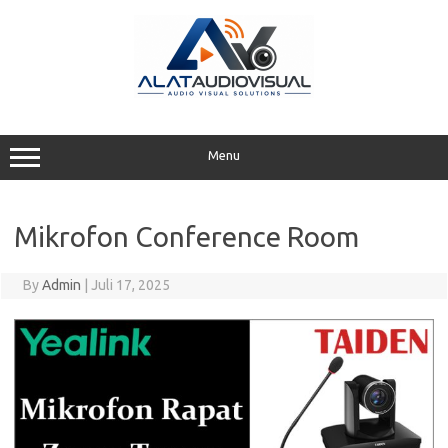
Skip
to
content
Menu
Mikrofon Conference Room
By
Admin
|
Juli 17, 2025