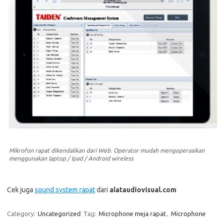
Mikrofon rapat dikendalikan dari Web. Operator mudah mengoperasikan
menggunakan laptop / Ipad / Android wireless
Cek juga
sound system rapat
dari
alataudiovisual.com
Category:
Uncategorized
Tag:
Microphone meja rapat
,
Microphone