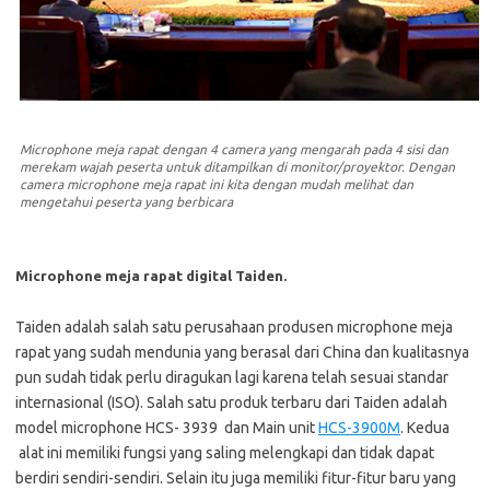
Microphone meja rapat dengan 4 camera yang mengarah pada 4 sisi dan
merekam wajah peserta untuk ditampilkan di monitor/proyektor. Dengan
camera microphone meja rapat ini kita dengan mudah melihat dan
mengetahui peserta yang berbicara
Microphone meja rapat digital Taiden.
Taiden adalah salah satu perusahaan produsen microphone meja
rapat yang sudah mendunia yang berasal dari China dan kualitasnya
pun sudah tidak perlu diragukan lagi karena telah sesuai standar
internasional (ISO). Salah satu produk terbaru dari Taiden adalah
model microphone HCS- 3939 dan Main unit
HCS-3900M
. Kedua
alat ini memiliki fungsi yang saling melengkapi dan tidak dapat
berdiri sendiri-sendiri. Selain itu juga memiliki fitur-fitur baru yang