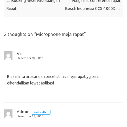
←
Booking Reservasi Ruangan
Harga mic conference rapat
Rapat
Bosch Indonesia CCS-1000D
→
2 thoughts on “
Microphone meja rapat
”
Vri
Desember 10, 2018
Bisa minta brosur dan pricelist mic meja rapat yg bisa
dikendalikan lewat aplikasi
Admin
Post author
Desember 13, 2018