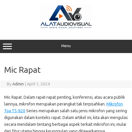
Skip
to
content
Menu
Mic Rapat
By
Admin
|
April 1, 2024
Mic Rapat. Dalam rapat-rapat penting, konferensi, atau acara publik
lainnya, mikrofon merupakan perangkat tak terpisahkan.
Mikrofon
Toa TS-820
Series merupakan salah satu jenis mikrofon yang sering
digunakan dalam konteks rapat. Dalam artikel ini, kita akan mengulas
secara mendalam tentang berbagai aspek terkait mikrofon ini, mulai
dari fitur utama hingga keunggulan yang ditawarkannya.