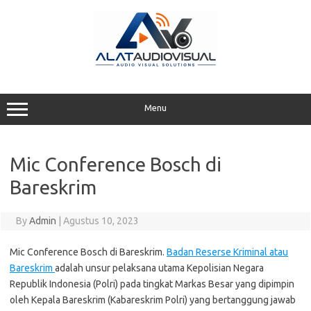
Skip
to
content
Menu
Mic Conference Bosch di
Bareskrim
By
Admin
|
Agustus 10, 2023
Mic Conference Bosch di Bareskrim.
Badan Reserse Kriminal atau
Bareskrim
adalah unsur pelaksana utama Kepolisian Negara
Republik Indonesia (Polri) pada tingkat Markas Besar yang dipimpin
oleh Kepala Bareskrim (Kabareskrim Polri) yang bertanggung jawab