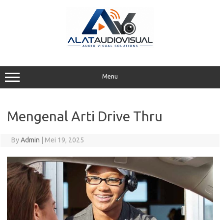
Skip
to
content
Menu
Mengenal Arti Drive Thru
By
Admin
|
Mei 19, 2025